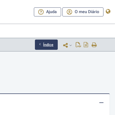
Ajuda
O meu Diário
Índice