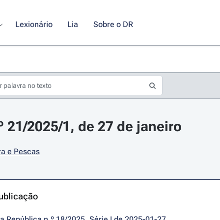
Lexionário
Lia
Sobre o DR
º 21/2025/1, de 27 de janeiro
ra e Pescas
ublicação
da República n.º 18/2025, Série I de 2025-01-27