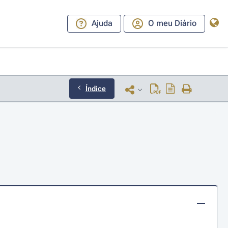
Ajuda
O meu Diário
Índice