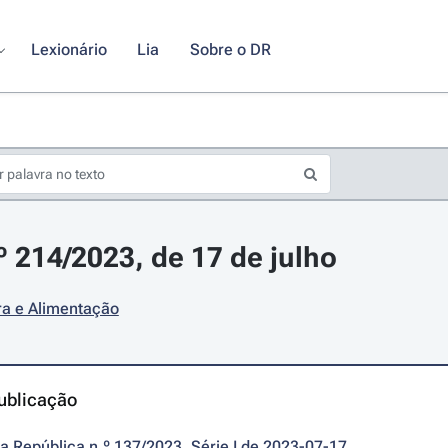
Lexionário
Lia
Sobre o DR
º 214/2023, de 17 de julho
ra e Alimentação
ublicação
da República n.º 137/2023, Série I de 2023-07-17