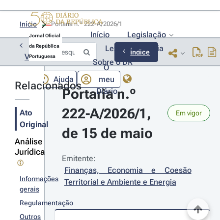
Início
Portaria n.º 222-A/2026/1 
Início
Legislação
Jornal Oficial
da República
Lexionário
Lia
Índice
Voltar
Portuguesa
Sobre o DR
O
Ajuda
meu
Relacionados
Portaria n.º 
Diário
222-A/2026/1, 
Ato
Em vigor
Original
de 15 de maio
Análise
Jurídica
Emitente:
Finanças, Economia e Coesão 
Informações
Territorial e Ambiente e Energia
gerais
Regulamentação
Outros