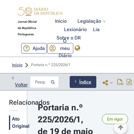
Início
Legislação
Jornal Oficial
da República
Lexionário
Lia
Portuguesa
Sobre o DR
O
Ajuda
meu
Diário
Início
Portaria n.º 225/2026/1 
Índice
Voltar
Relacionados
Portaria n.º 
225/2026/1, 
Ato
Em vigor
Original
de 19 de maio