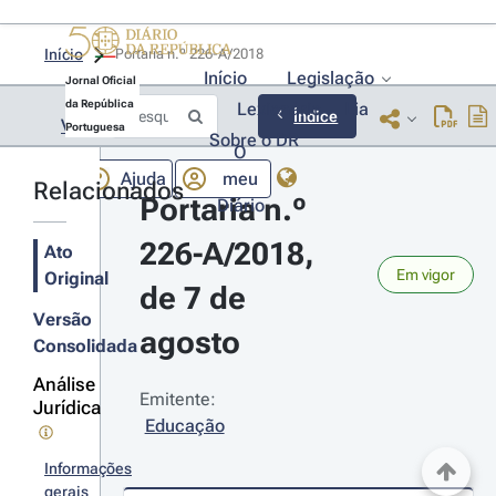
Início
Portaria n.º 226-A/2018 
Início
Legislação
Jornal Oficial
da República
Lexionário
Lia
Índice
Voltar
Portuguesa
Sobre o DR
O
Ajuda
meu
Relacionados
Portaria n.º 
Diário
226-A/2018, 
Ato
Em vigor
Original
de 7 de 
Versão
agosto
Consolidada
Análise
Emitente:
Jurídica
Educação
Informações
gerais