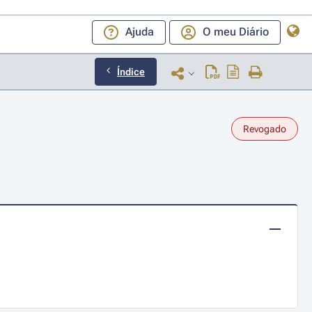
Ajuda
O meu Diário
Índice
Revogado