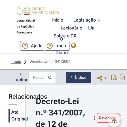
Início
Legislação
Jornal Oficial
da República
Lexionário
Lia
Portuguesa
Sobre o DR
O
Ajuda
meu
Diário
Início
Decreto-Lei n.º 341/2007 
Índice
Voltar
Relacionados
Decreto-Lei 
n.º 341/2007, 
Ato
Revogado
Original
de 12 de 