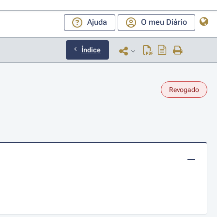
Ajuda
O meu Diário
Índice
Revogado