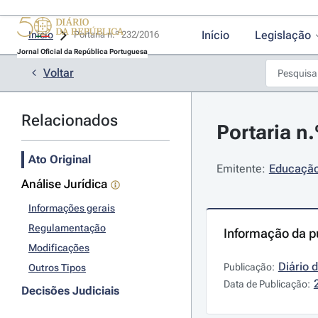
Início
Legislação
Início
Portaria n.º 232/2016 
Jornal Oficial da República Portuguesa
Voltar
Relacionados
Portaria n
Ato Original
Emitente:
Educação 
Análise Jurídica
Informações gerais
Regulamentação
Informação da p
Modificações
Diário 
Publicação:
Outros Tipos
Data de Publicação:
Decisões Judiciais