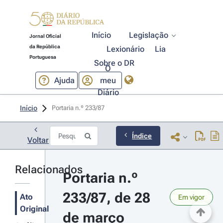
Início
Legislação
Jornal Oficial
da República
Lexionário
Lia
Portuguesa
Sobre o DR
O
Ajuda
meu
Diário
Início
Portaria n.º 233/87 
Índice
Voltar
Relacionados
Portaria n.º 
233/87, de 28 
Ato
Em vigor
Original
de março