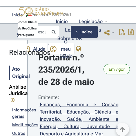
Início
Portaria n.º 235/2026/1 
Início
Legislação
Jornal Oficial
da República
Lexionário
Lia
Índice
Voltar
Portuguesa
Sobre o DR
O
Ajuda
meu
Relacionados
Portaria n.º 
Diário
235/2026/1, 
Ato
Em vigor
Original
de 28 de maio
Análise
Jurídica
Emitente:
Finanças, Economia e Coesão 
Informações
Territorial, Educação, Ciência e 
gerais
Inovação, Saúde, Ambiente e 
Modificações
Energia, Cultura, Juventude e 
Outros
Desporto e Agricultura e Mar