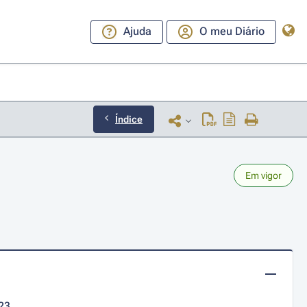
Ajuda
O meu Diário
Índice
Em vigor
23