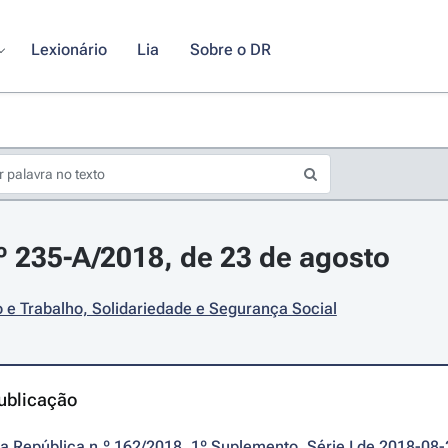
Lexionário
Lia
Sobre o DR
.º 235-A/2018, de 23 de agosto
e Trabalho, Solidariedade e Segurança Social
ublicação
da República n.º 162/2018, 1º Suplemento, Série I de 2018-08-