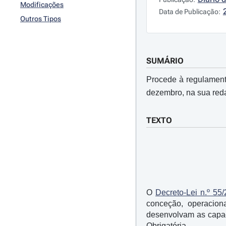
Modificações
Data de Publicação:
Outros Tipos
SUMÁRIO
Procede à regulamenta
dezembro, na sua redaç
TEXTO
O
Decreto-Lei n.º 55
conceção, operacion
desenvolvam as capac
Obrigatória.