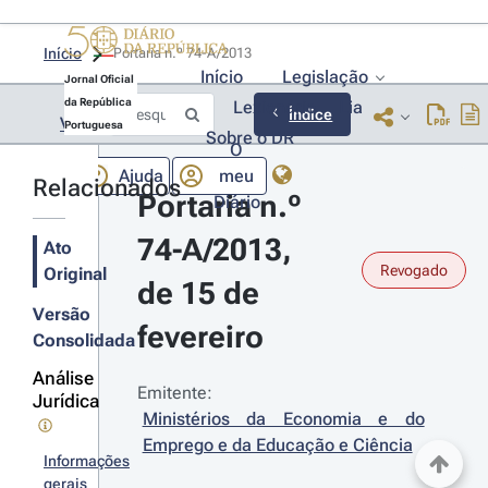
Início
Portaria n.º 74-A/2013 
Início
Legislação
Jornal Oficial
da República
Lexionário
Lia
Índice
Voltar
Portuguesa
Sobre o DR
O
Ajuda
meu
Relacionados
Portaria n.º 
Diário
74-A/2013, 
Ato
Revogado
Original
de 15 de 
Versão
fevereiro
Consolidada
Análise
Emitente:
Jurídica
Ministérios da Economia e do 
Emprego e da Educação e Ciência
Informações
gerais