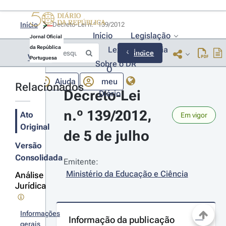
Início
Decreto-Lei n.º 139/2012 
Início
Legislação
Jornal Oficial
da República
Lexionário
Lia
Índice
Voltar
Portuguesa
Sobre o DR
O
Ajuda
meu
Relacionados
Decreto-Lei 
Diário
n.º 139/2012, 
Ato
Em vigor
Original
de 5 de julho
Versão
Consolidada
Emitente:
Ministério da Educação e Ciência
Análise
Jurídica
Informações
Informação da publicação
gerais