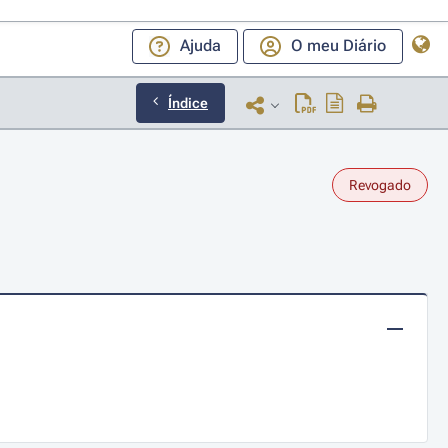
Ajuda
O meu Diário
Índice
Revogado