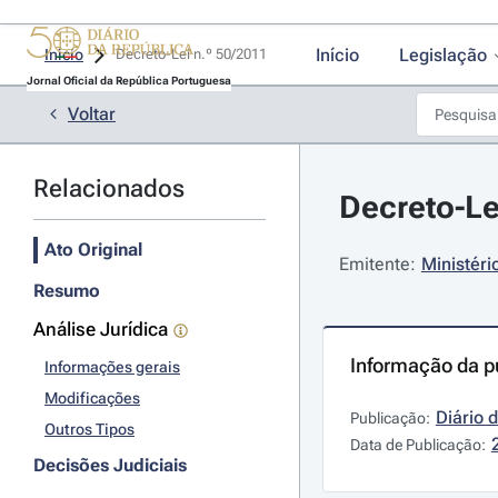
Início
Legislação
Início
Decreto-Lei n.º 50/2011 
Jornal Oficial da República Portuguesa
Voltar
Relacionados
Decreto-Lei
Ato Original
Emitente:
Ministér
Resumo
Análise Jurídica
Informação da p
Informações gerais
Modificações
Diário 
Publicação:
Outros Tipos
Data de Publicação:
Decisões Judiciais