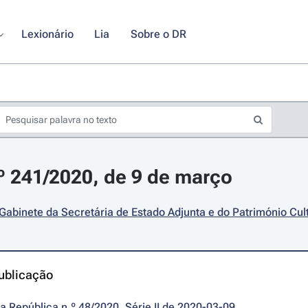
Lexionário
Lia
Sobre o DR
.º 241/2020, de 9 de março
 Gabinete da Secretária de Estado Adjunta e do Património Cul
ublicação
da República n.º 48/2020, Série II de 2020-03-09