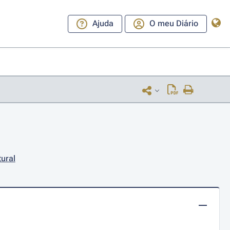
Ajuda
O meu Diário
tural