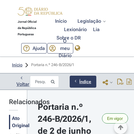
Início
Legislação
Jornal Oficial
da República
Lexionário
Lia
Portuguesa
Sobre o DR
O
Ajuda
meu
Diário
Início
Portaria n.º 246-B/2026/1 
Índice
Voltar
Relacionados
Portaria n.º 
246-B/2026/1, 
Ato
Em vigor
Original
de 2 de junho