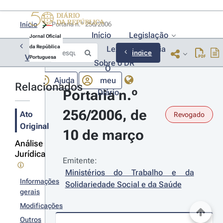
Início
Portaria n.º 256/2006 
Início
Legislação
Jornal Oficial
da República
Lexionário
Lia
Índice
Voltar
Portuguesa
Sobre o DR
O
Ajuda
meu
Relacionados
Portaria n.º 
Diário
256/2006, de 
Ato
Revogado
Original
10 de março
Análise
Jurídica
Emitente:
Ministérios do Trabalho e da 
Informações
Solidariedade Social e da Saúde
gerais
Modificações
Outros