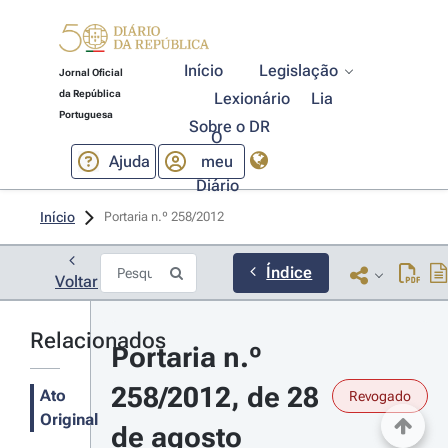
Início
Legislação
Jornal Oficial
da República
Lexionário
Lia
Portuguesa
Sobre o DR
O
Ajuda
meu
Diário
Início
Portaria n.º 258/2012 
Índice
Voltar
Relacionados
Portaria n.º 
258/2012, de 28 
Ato
Revogado
Original
de agosto