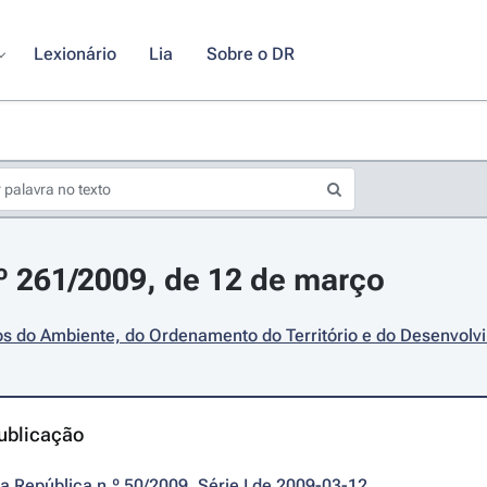
Lexionário
Lia
Sobre o DR
.º 261/2009, de 12 de março
os do Ambiente, do Ordenamento do Território e do Desenvol
ublicação
da República n.º 50/2009, Série I de 2009-03-12