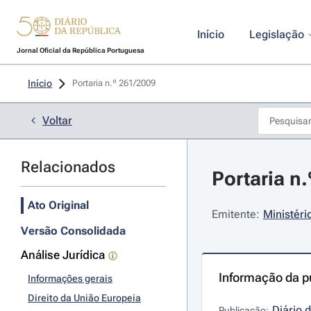
Início
Legislação
Jornal Oficial da República Portuguesa
Início
Portaria n.º 261/2009 
Voltar
Relacionados
Portaria n
Ato Original
Emitente:
Ministéri
Versão Consolidada
Análise Jurídica
Informação da p
Informações gerais
Direito da União Europeia
Diário 
Publicação: