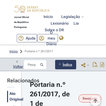
Início
Legislação
Jornal Oficial
da República
Lexionário
Lia
Portuguesa
Sobre o DR
O
Ajuda
meu
Diário
Início
Portaria n.º 261/2017 
Índice
Voltar
Relacionados
Portaria n.º 
261/2017, de 
Ato
Revogado
Original
1 de 