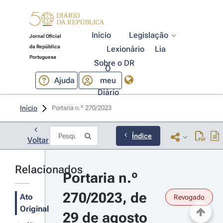
Início
Legislação
Jornal Oficial
da República
Lexionário
Lia
Portuguesa
Sobre o DR
O
Ajuda
meu
Diário
Início
Portaria n.º 270/2023 
Índice
Voltar
Relacionados
Portaria n.º 
270/2023, de 
Ato
Revogado
Original
29 de agosto