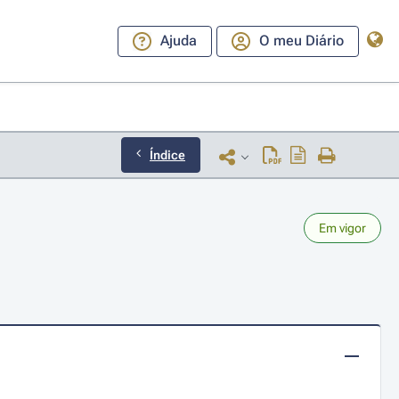
Ajuda
O meu Diário
Índice
Em vigor