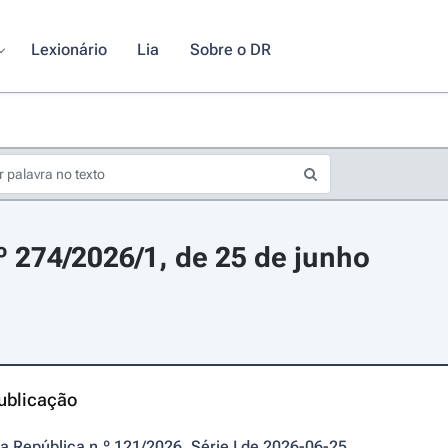
Lexionário
Lia
Sobre o DR
.º 274/2026/1, de 25 de junho
ublicação
da República n.º 121/2026, Série I de 2026-06-25