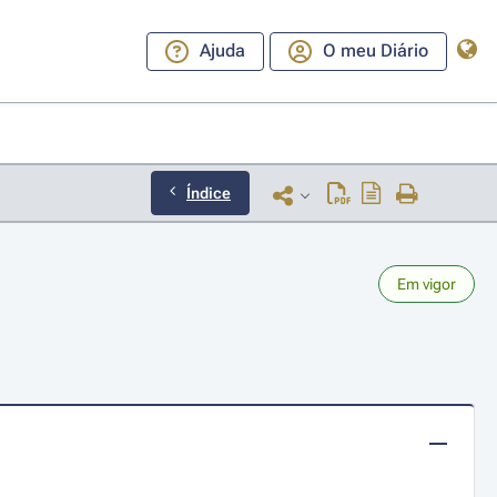
Ajuda
O meu Diário
Índice
Em vigor