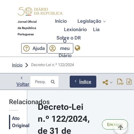
Início
Legislação
Jornal Oficial
da República
Lexionário
Lia
Portuguesa
Sobre o DR
O
Ajuda
meu
Diário
Início
Decreto-Lei n.º 122/2024 
Índice
Voltar
Relacionados
Decreto-Lei 
n.º 122/2024, 
Ato
Em vigor
Original
de 31 de 