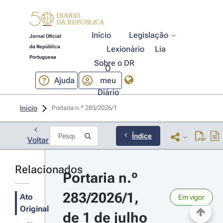
Início
Legislação
Jornal Oficial
da República
Lexionário
Lia
Portuguesa
Sobre o DR
O
Ajuda
meu
Diário
Início
Portaria n.º 283/2026/1 
Índice
Voltar
Relacionados
Portaria n.º 
283/2026/1, 
Ato
Em vigor
Original
de 1 de julho