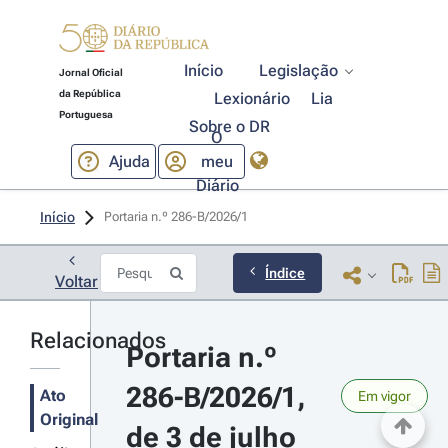
Início
Legislação
Jornal Oficial
da República
Lexionário
Lia
Portuguesa
Sobre o DR
O
Ajuda
meu
Diário
Início
Portaria n.º 286-B/2026/1 
Índice
Voltar
Relacionados
Portaria n.º 
286-B/2026/1, 
Ato
Em vigor
Original
de 3 de julho