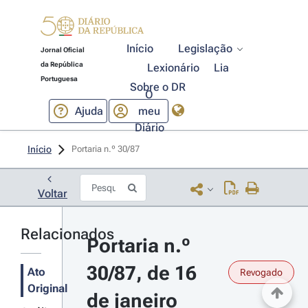
Início
Legislação
Jornal Oficial
da República
Lexionário
Lia
Portuguesa
Sobre o DR
O
Ajuda
meu
Diário
Início
Portaria n.º 30/87 
Voltar
Relacionados
Portaria n.º 
30/87, de 16 
Ato
Revogado
Original
de janeiro