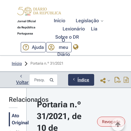
Início
Legislação
Jornal Oficial
da República
Lexionário
Lia
Portuguesa
Sobre o DR
O
Ajuda
meu
Diário
Início
Portaria n.º 31/2021 
Índice
Voltar
Relacionados
Portaria n.º 
31/2021, de 
Ato
Revogado
Original
10 de 