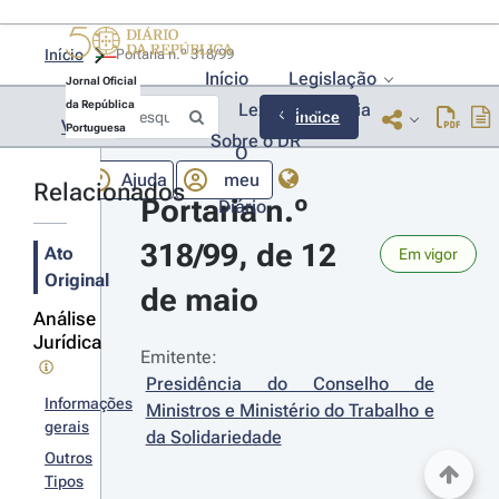
Início
Portaria n.º 318/99 
Início
Legislação
Jornal Oficial
da República
Lexionário
Lia
Índice
Voltar
Portuguesa
Sobre o DR
O
Ajuda
meu
Relacionados
Portaria n.º 
Diário
318/99, de 12 
Ato
Em vigor
Original
de maio
Análise
Jurídica
Emitente:
Presidência do Conselho de 
Informações
Ministros e Ministério do Trabalho e 
gerais
da Solidariedade
Outros
Tipos