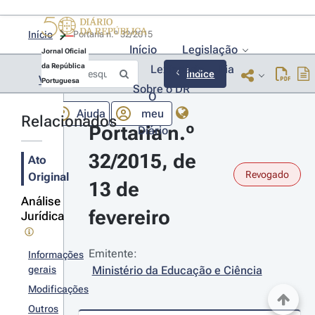
Início
Portaria n.º 32/2015 
Início
Legislação
Jornal Oficial
da República
Lexionário
Lia
Índice
Voltar
Portuguesa
Sobre o DR
O
Ajuda
meu
Relacionados
Portaria n.º 
Diário
32/2015, de 
Ato
Revogado
Original
13 de 
Análise
fevereiro
Jurídica
Emitente:
Informações
gerais
Ministério da Educação e Ciência
Modificações
Outros