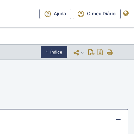
Ajuda
O meu Diário
Índice