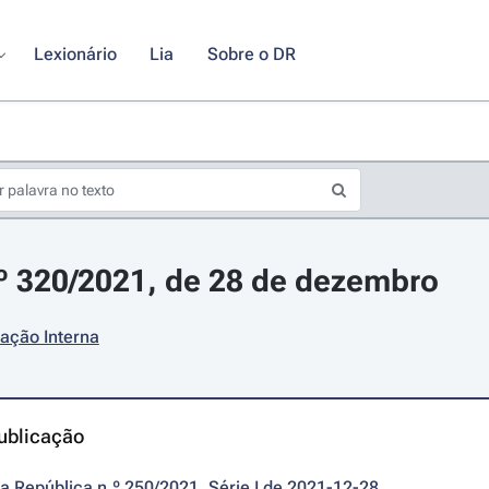
Lexionário
Lia
Sobre o DR
.º 320/2021, de 28 de dezembro
ação Interna
ublicação
da República n.º 250/2021, Série I de 2021-12-28