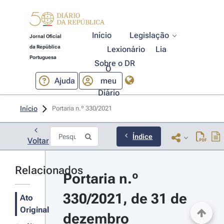
Início
Legislação
Jornal Oficial
da República
Lexionário
Lia
Portuguesa
Sobre o DR
O
Ajuda
meu
Diário
Início
Portaria n.º 330/2021 
Índice
Voltar
Relacionados
Portaria n.º 
330/2021, de 31 de 
Ato
Original
dezembro