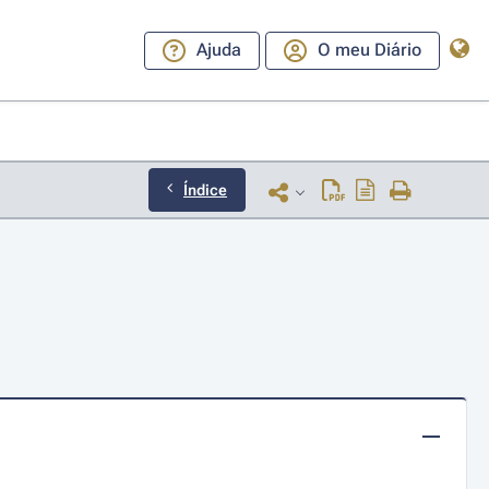
Ajuda
O meu Diário
Índice