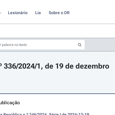
Lexionário
Lia
Sobre o DR
.º 336/2024/1, de 19 de dezembro
ublicação
da República n.º 246/2024, Série I de 2024-12-19