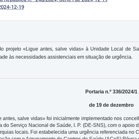
2024-12-19
o projeto «Ligue antes, salve vidas» à Unidade Local de Sa
ade às necessidades assistenciais em situação de urgência.
Portaria n.º 336/2024/1
de 19 de dezembro
ue antes, salve vidas» foi inicialmente implementado nos conc
a do Serviço Nacional de Saúde, I. P. (DE-SNS), com o apoio d
rquias locais. Foi estabelecida uma urgência referenciada no C
ação com o Agrupamento de Centros de Saúde (ACeS) Póvoa d