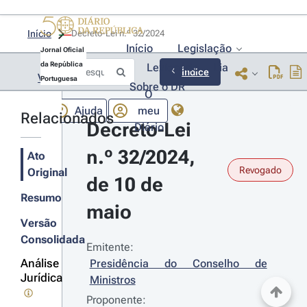
Início
Decreto-Lei n.º 32/2024 
Início
Legislação
Jornal Oficial
da República
Lexionário
Lia
Índice
Voltar
Portuguesa
Sobre o DR
O
Ajuda
meu
Relacionados
Decreto-Lei 
Diário
n.º 32/2024, 
Ato
Revogado
Original
de 10 de 
Resumo
maio
Versão
Consolidada
Emitente:
Análise
Presidência do Conselho de 
Jurídica
Ministros
Proponente: