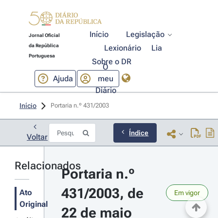
Início
Legislação
Jornal Oficial
da República
Lexionário
Lia
Portuguesa
Sobre o DR
O
Ajuda
meu
Diário
Início
Portaria n.º 431/2003 
Índice
Voltar
Relacionados
Portaria n.º 
431/2003, de 
Ato
Em vigor
Original
22 de maio