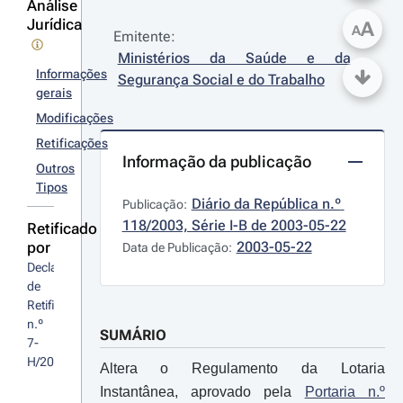
Análise
Jurídica
A
A
Emitente:
Ministérios da Saúde e da 
Informações
Segurança Social e do Trabalho
gerais
Modificações
Retificações
Informação da publicação
Outros
Tipos
Diário da República n.º 
Publicação:
118/2003, Série I-B de 2003-05-22
Retificado
por
2003-05-22
Data de Publicação:
Declaração 
de 
Retificação 
n.º 
SUMÁRIO
7-
H/2003
Altera o Regulamento da Lotaria
Instantânea, aprovado pela
Portaria n.º