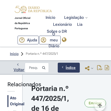
Início
Legislação
Jornal Oficial
da República
Lexionário
Lia
Portuguesa
Sobre o DR
O
Ajuda
meu
Diário
Início
Portaria n.º 447/2025/1 
Índice
Voltar
Relacionados
Portaria n.º 
447/2025/1, 
Ato
Em vigor
Original
de 16 de 