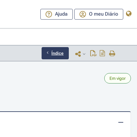
Ajuda
O meu Diário
Índice
Em vigor