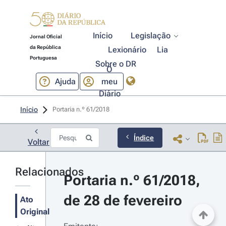
Início
Legislação
Jornal Oficial
da República
Lexionário
Lia
Portuguesa
Sobre o DR
O
Ajuda
meu
Diário
Início
Portaria n.º 61/2018 
Índice
Voltar
Relacionados
Portaria n.º 61/2018, 
de 28 de fevereiro
Ato
Original