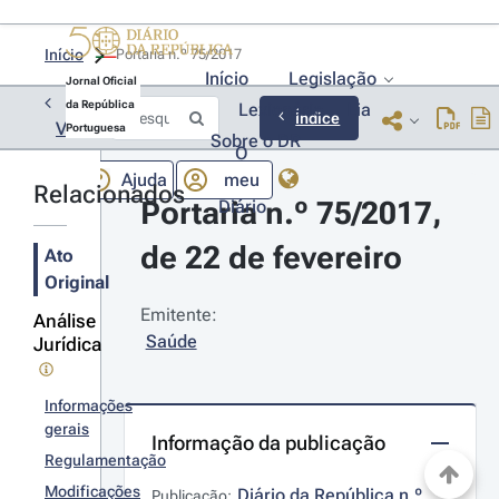
Início
Portaria n.º 75/2017 
Início
Legislação
Jornal Oficial
da República
Lexionário
Lia
Índice
Voltar
Portuguesa
Sobre o DR
O
Ajuda
meu
Relacionados
Portaria n.º 75/2017, 
Diário
de 22 de fevereiro
Ato
Original
Emitente:
Análise
Saúde
Jurídica
Informações
gerais
Informação da publicação
Regulamentação
Modificações
Diário da República n.º 
Publicação: