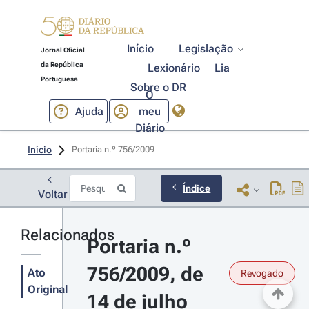
Início
Legislação
Jornal Oficial
da República
Lexionário
Lia
Portuguesa
Sobre o DR
O
Ajuda
meu
Diário
Início
Portaria n.º 756/2009 
Índice
Voltar
Relacionados
Portaria n.º 
756/2009, de 
Ato
Revogado
Original
14 de julho