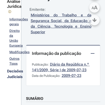
Análise
Jurídica
A
A
Emitente:
Ministérios do Trabalho e da 
Informações
Segurança Social, da Educação e 
gerais
da Ciência, Tecnologia e Ensino 
Direito
Superior
da
União
Europeia
Modificações
Informação da publicação
Outros
Tipos
Diário da República n.º 
Publicação:
141/2009, Série I de 2009-07-23
Decisões
2009-07-23
Data de Publicação:
Judiciais
SUMÁRIO