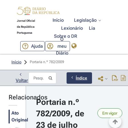
Início
Legislação
Jornal Oficial
da República
Lexionário
Lia
Portuguesa
Sobre o DR
O
Ajuda
meu
Diário
Início
Portaria n.º 782/2009 
Índice
Voltar
Relacionados
Portaria n.º 
782/2009, de 
Ato
Em vigor
Original
23 de julho