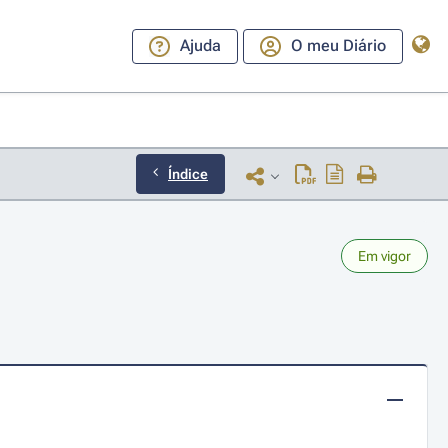
Ajuda
O meu Diário
Índice
Em vigor