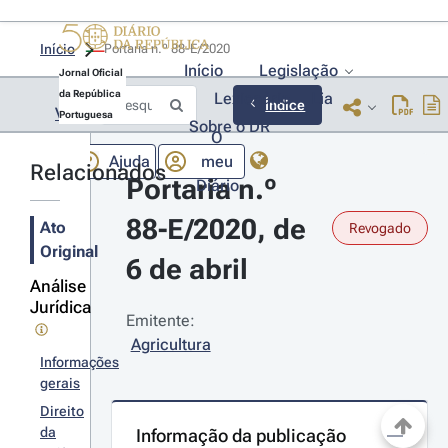
Início
Portaria n.º 88-E/2020 
Início
Legislação
Jornal Oficial
da República
Lexionário
Lia
Índice
Voltar
Portuguesa
Sobre o DR
O
Ajuda
meu
Relacionados
Portaria n.º 
Diário
88-E/2020, de 
Ato
Revogado
Original
6 de abril
Análise
Jurídica
Emitente:
Agricultura
Informações
gerais
Direito
da
Informação da publicação