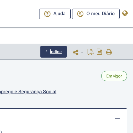
Ajuda
O meu Diário
Índice
Em vigor
Emprego e Segurança Social
0