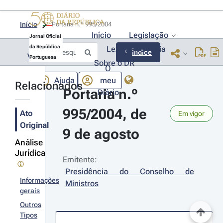
Início
Portaria n.º 995/2004 
Início
Legislação
Jornal Oficial
da República
Lexionário
Lia
Índice
Voltar
Portuguesa
Sobre o DR
O
Ajuda
meu
Relacionados
Portaria n.º 
Diário
995/2004, de 
Ato
Em vigor
Original
9 de agosto
Análise
Jurídica
Emitente:
Presidência do Conselho de 
Informações
Ministros
gerais
Outros
Tipos