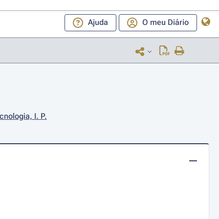
Ajuda
O meu Diário
nologia, I. P.