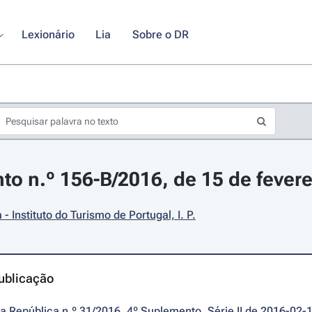
Lexionário
Lia
Sobre o DR
o n.º 156-B/2016, de 15 de fevere
- Instituto do Turismo de Portugal, I. P.
ublicação
da República n.º 31/2016, 4º Suplemento, Série II de 2016-02-