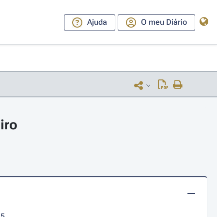
Ajuda
O meu Diário
iro
15