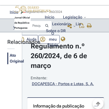
Início
Regulamento n.º 260/2024 
Início
Legislação
Jornal Oficial
da República
Lexionário
Lia
Voltar
Portuguesa
Sobre o DR
O
Ajuda
meu
Relacionados
Regulamento n.º 
Diário
260/2024, de 6 de 
Ato
Original
março
Emitente:
DOCAPESCA - Portos e Lotas, S. A.
Informação da publicação