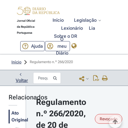
Início
Legislação
Jornal Oficial
da República
Lexionário
Lia
Portuguesa
Sobre o DR
O
Ajuda
meu
Diário
Início
Regulamento n.º 266/2020 
Voltar
Relacionados
Regulamento 
n.º 266/2020, 
Ato
Revogado
Original
de 20 de 