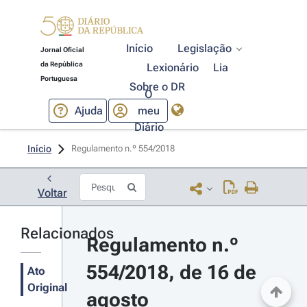
Início
Legislação
Jornal Oficial
da República
Lexionário
Lia
Portuguesa
Sobre o DR
O
Ajuda
meu
Diário
Início
Regulamento n.º 554/2018 
Voltar
Relacionados
Regulamento n.º 
554/2018, de 16 de 
Ato
Original
agosto